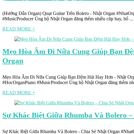
(Hướng Dẫn Organ) Quạt Guitar Trên Bolero - Nhật Organ #Nhat
#MusicProducer Ủng hộ Nhật Organ đăng thêm nhiều clip hay, bổ ...
READ MORE +
Mẹo Hòa Âm Đi Nữa Cung Giúp Bạn Đệ
Organ
Mẹo Hòa Âm Đi Nữa Cung Giúp Bạn Đệm Hát Hay Hơn - Nhật Or
#HocOrganPiano #MusicProducer Ủng hộ Nhật Organ đăng thêm nhiều
READ MORE +
Sự Khác Biệt Giữa Rhumba Và Bolero –
Sự Khác Biệt Giữa Rhumba Và Bolero - Chia Sẻ Nhật Organ #Nh