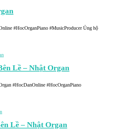
rgan
Online #HocOrganPiano #MusicProducer Ủng hộ
Bên Lề – Nhật Organ
tOrgan #HocDanOnline #HocOrganPiano
Bên Lề – Nhật Organ