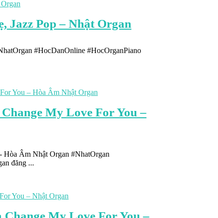
, Jazz Pop – Nhật Organ
#NhatOrgan #HocDanOnline #HocOrganPiano
 Change My Love For You –
 - Hòa Âm Nhật Organ #NhatOrgan
n đăng ...
a Change My Love For You –