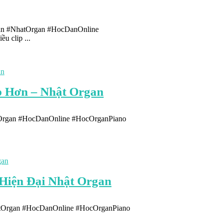
an #NhatOrgan #HocDanOnline
 clip ...
p Hơn – Nhật Organ
tOrgan #HocDanOnline #HocOrganPiano
Hiện Đại Nhật Organ
atOrgan #HocDanOnline #HocOrganPiano