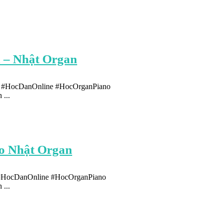
 – Nhật Organ
n #HocDanOnline #HocOrganPiano
...
no Nhật Organ
n #HocDanOnline #HocOrganPiano
...