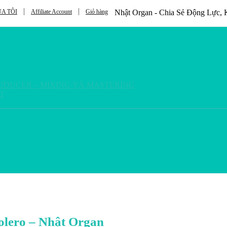
A TÔI
Affiliate Account
Giỏ hàng
Nhật Organ - Chia Sẻ Động Lực
RODUCER – MIXING VÀ MASTERING
1
olero – Nhật Organ