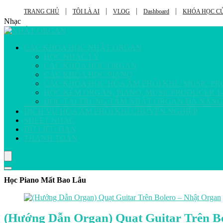
TRANG CHỦ
TÔI LÀ AI
VLOG
Dashboard
KHÓA HỌC CỦ
Nhạc
CÁC KHÓA HỌC NHẬT ORGAN
HỌC NHẠC LÝ
CÁC KHÓA HỌC ORGAN
CÁC KHÓA HỌC PIANO
CÁC KHÓA HỌC HÒA ÂM PHỐI KHÍ / MUSIC P
HỌC KÈM ORGAN, PIANO, MUSICPRODUCER 1-
HỌC TẠI TRUNG TÂM NHẬT ORGAN ĐÀ NẴNG
DỊCH VỤ HÒA ÂM PHỐI KHÍ CHUYÊN NGHIỆP
SHEET NHẠC
DỮ LIỆU ĐÀN
THANH TOÁN
Học Piano Mất Bao Lâu
(Hướng Dẫn Organ) Quạt Guitar Trên B