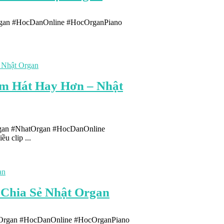
Organ #HocDanOnline #HocOrganPiano
m Hát Hay Hơn – Nhật
gan #NhatOrgan #HocDanOnline
 clip ...
 Chia Sẻ Nhật Organ
atOrgan #HocDanOnline #HocOrganPiano