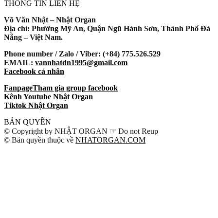
THÔNG TIN LIÊN HỆ
Võ Văn Nhật – Nhật Organ
Địa chỉ: Phường Mỹ An, Quận Ngũ Hành Sơn, Thành Phố Đà
Nẵng – Việt Nam.
Phone number / Zalo / Viber: (+84) 775.526.529
EMAIL:
vannhatdn1995@gmail.com
Facebook cá nhân
Fanpage
Tham gia group facebook
Kênh Youtube Nhật Organ
Tiktok Nhật Organ
BẢN QUYỀN
© Copyright by NHẬT ORGAN ☞ Do not Reup
© Bản quyền thuộc về
NHATORGAN.COM