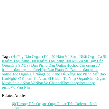
Tags:
(Hướng Dẫn Organ) Đàn 50 Năm Về Sau - Nhật Organ
Ca Sĩ
Khiếm Thị
Chàng Trai Khiếm Thị
Chàng Trai Mù
Gia Sư Dạy Đàn
Organ
Gia Sư Dạy Đàn Piano Dan Online
Hoc
học đàn organ cơ
bản
học đàn organ online
Học Đàn Piano Cơ Bản
học đàn piano
online
Học Organ Đà Nẵng
Học Piano Đà Nẵng
Học Piano Mất Bao
Lâu
Nghệ Sĩ Khiếm Thị
Nhạc Sĩ Khiếm Thị
Nhật Organ
Nhat Organ
Music Studio
Nhat Vo
Nhat Vo Channel
Sheet nhạc
sheet nhạc
piano
Võ Văn Nhật
Related Articles