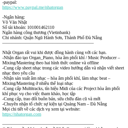
-paypal:
https://www.paypal.me/nhatorgan
-Ngân hàng:
Võ Văn Nhật
Số tài khoản: 101001462110
Ngân hàng công thương (Vietinbank)
Chi nhánh: Quận Ngũ Hành Sơn, Thành Phố Đà Nẵng
————————————————————
Nhật Organ rất vui khi được đồng hành cùng với các bạn.
-Nhận đào tạo Organ_Piano, hòa âm phối khí / Music Producer –
Mixing/Mastering theo hai hình thức online và offline
-Cung cấp sheet nhạc trong các video hướng dẫn và nhận viết sheet
nhạc theo yêu cầu
-Nhận sản xuất âm nhạc – hòa âm phối khí, làm nhạc beat –
Mixing/Mastering ở nhiều thể loại nhạc
-Cung cấp Multitracks, tín hiệu Midi của các Project hòa âm phối
khí phục vụ cho việc tham khảo, học tập
-Cung cấp, trao đổi buôn bán, sửa chữa đàn cũ và mới
-Chuyên nhận tổ chức sự kiện tại Quảng Nam – Đà Nẵng
Mọi chi tiết về các dịch vụ xem tại website:
https://nhatorgan.com
————————————————————