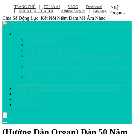
TRANG CHỦ
TÔI LÀ AI
VLOG
Dashboard
Nhật
KHÓA HỌC CỦA TÔI
Affiliate Account
Giỏ hàng
Organ -
Chia Sẻ Động Lực, Kết Nối Niềm Đam Mê Âm Nhạc
CÁC KHÓA HỌC NHẬT ORGAN
HỌC NHẠC LÝ
CÁC KHÓA HỌC ORGAN
CÁC KHÓA HỌC PIANO
CÁC KHÓA HỌC HÒA ÂM PHỐI KHÍ / MUSIC
PRODUCER – MIXING VÀ MASTERING
HỌC KÈM ORGAN, PIANO, MUSICPRODUCER
1-1
HỌC TẠI TRUNG TÂM NHẬT ORGAN ĐÀ
NẴNG
DỊCH VỤ HÒA ÂM PHỐI KHÍ CHUYÊN NGHIỆP
SHEET NHẠC
DỮ LIỆU ĐÀN
THANH TOÁN
(Hướng Dẫn Organ) Đàn 50 Năm