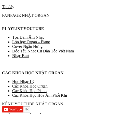
Tại đây
FANPAGE NHẬT ORGAN
PLAYLIST YOUTUBE
Tọa Đàm Âm Nhạc
Lớp học Organ – Piano
Cover Ngẫu Hứng
Độc Tấu Nhạc Cụ Dân Tộc Việt Nam
Nhạc Beat
CÁC KHÓA HỌC NHẬT ORGAN
Học Nhạc Lý
Các Khóa Học Organ
Các Khóa Học Piano
Các Khóa Học Hòa Âm Phối Khí
KÊNH YOUTUBE NHẬT ORGAN