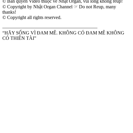
© Bản quyền Video thuộc về Nhật Organ, vui lòng không reup!
© Copyright by Nhật Organ Channel ☞ Do not Reup, many
thanks!
© Copyright all rights reserved.
————————————————————
“HÃY SỐNG VÌ ĐAM MÊ. KHÔNG CÓ ĐAM MÊ KHÔNG
CÓ THIÊN TÀI”