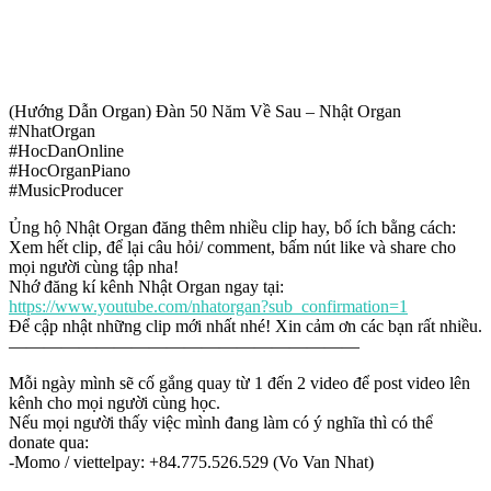
(Hướng Dẫn Organ) Đàn 50 Năm Về Sau – Nhật Organ
#NhatOrgan
#HocDanOnline
#HocOrganPiano
#MusicProducer
Ủng hộ Nhật Organ đăng thêm nhiều clip hay, bổ ích bằng cách:
Xem hết clip, để lại câu hỏi/ comment, bấm nút like và share cho
mọi người cùng tập nha!
Nhớ đăng kí kênh Nhật Organ ngay tại:
https://www.youtube.com/nhatorgan?sub_confirmation=1
Để cập nhật những clip mới nhất nhé! Xin cảm ơn các bạn rất nhiều.
————————————————————
Mỗi ngày mình sẽ cố gắng quay từ 1 đến 2 video để post video lên
kênh cho mọi người cùng học.
Nếu mọi người thấy việc mình đang làm có ý nghĩa thì có thể
donate qua:
-Momo / viettelpay: +84.775.526.529 (Vo Van Nhat)