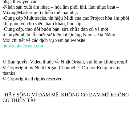
nhạc theo yêu cầu
-Nhận sản xuất âm nhạc – hòa âm phối khí, làm nhạc beat –
Mixing/Mastering ở nhiều thể loại nhạc
-Cung cấp Multitracks, tín hiệu Midi của các Project hòa âm phối
khí phục vụ cho việc tham khảo, học tập
-Cung cấp, trao đổi buôn bán, sửa chữa đàn cũ và mới
-Chuyên nhận tổ chức sự kiện tại Quảng Nam – Đà Nẵng
Mọi chi tiết về các dịch vụ xem tại website:
https://nhatorgan.com
————————————————————
© Bản quyền Video thuộc về Nhật Organ, vui lòng không reup!
© Copyright by Nhật Organ Channel ☞ Do not Reup, many
thanks!
© Copyright all rights reserved.
————————————————————
“HÃY SỐNG VÌ ĐAM MÊ. KHÔNG CÓ ĐAM MÊ KHÔNG
CÓ THIÊN TÀI”