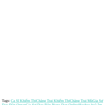
Tags:
Ca Sĩ Khiếm Thị
Chàng Trai Khiếm Thị
Chàng Trai Mù
Gia Sư
Dạy Đàn Organ
Gia Sư Dạy Đàn Piano Dan Online
Hoc
học hoà âm