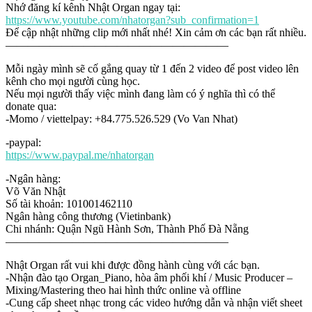
Nhớ đăng kí kênh Nhật Organ ngay tại:
https://www.youtube.com/nhatorgan?sub_confirmation=1
Để cập nhật những clip mới nhất nhé! Xin cảm ơn các bạn rất nhiều.
————————————————————
Mỗi ngày mình sẽ cố gắng quay từ 1 đến 2 video để post video lên
kênh cho mọi người cùng học.
Nếu mọi người thấy việc mình đang làm có ý nghĩa thì có thể
donate qua:
-Momo / viettelpay: +84.775.526.529 (Vo Van Nhat)
-paypal:
https://www.paypal.me/nhatorgan
-Ngân hàng:
Võ Văn Nhật
Số tài khoản: 101001462110
Ngân hàng công thương (Vietinbank)
Chi nhánh: Quận Ngũ Hành Sơn, Thành Phố Đà Nẵng
————————————————————
Nhật Organ rất vui khi được đồng hành cùng với các bạn.
-Nhận đào tạo Organ_Piano, hòa âm phối khí / Music Producer –
Mixing/Mastering theo hai hình thức online và offline
-Cung cấp sheet nhạc trong các video hướng dẫn và nhận viết sheet