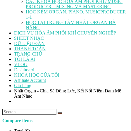
CÁC KHÓA HỌC HÒA ÂM PHỐI KHÍ / MUSIC
PRODUCER – MIXING VÀ MASTERING
HỌC KÈM ORGAN, PIANO, MUSICPRODUCER
1-1
HỌC TẠI TRUNG TÂM NHẬT ORGAN ĐÀ
NẴNG
DỊCH VỤ HÒA ÂM PHỐI KHÍ CHUYÊN NGHIỆP
SHEET NHẠC
DỮ LIỆU ĐÀN
THANH TOÁN
TRANG CHỦ
TÔI LÀ AI
VLOG
Dashboard
KHÓA HỌC CỦA TÔI
Affiliate Account
Giỏ hàng
Nhật Organ - Chia Sẻ Động Lực, Kết Nối Niềm Đam Mê
Âm Nhạc
Compare items
Total (
0
)