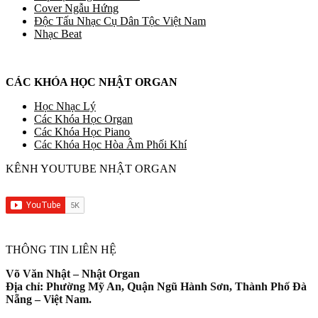
Cover Ngẫu Hứng
Độc Tấu Nhạc Cụ Dân Tộc Việt Nam
Nhạc Beat
CÁC KHÓA HỌC NHẬT ORGAN
Học Nhạc Lý
Các Khóa Học Organ
Các Khóa Học Piano
Các Khóa Học Hòa Âm Phối Khí
KÊNH YOUTUBE NHẬT ORGAN
THÔNG TIN LIÊN HỆ
Võ Văn Nhật – Nhật Organ
Địa chỉ: Phường Mỹ An, Quận Ngũ Hành Sơn, Thành Phố Đà
Nẵng – Việt Nam.