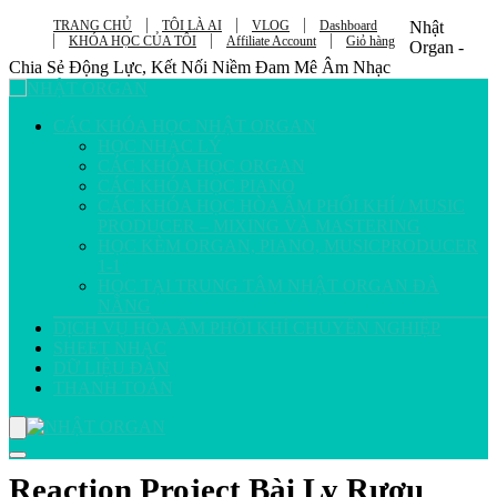
TRANG CHỦ
TÔI LÀ AI
VLOG
Dashboard
Nhật
KHÓA HỌC CỦA TÔI
Affiliate Account
Giỏ hàng
Organ -
Chia Sẻ Động Lực, Kết Nối Niềm Đam Mê Âm Nhạc
CÁC KHÓA HỌC NHẬT ORGAN
HỌC NHẠC LÝ
CÁC KHÓA HỌC ORGAN
CÁC KHÓA HỌC PIANO
CÁC KHÓA HỌC HÒA ÂM PHỐI KHÍ / MUSIC
PRODUCER – MIXING VÀ MASTERING
HỌC KÈM ORGAN, PIANO, MUSICPRODUCER
1-1
HỌC TẠI TRUNG TÂM NHẬT ORGAN ĐÀ
NẴNG
DỊCH VỤ HÒA ÂM PHỐI KHÍ CHUYÊN NGHIỆP
SHEET NHẠC
DỮ LIỆU ĐÀN
THANH TOÁN
Reaction Project Bài Ly Rượu