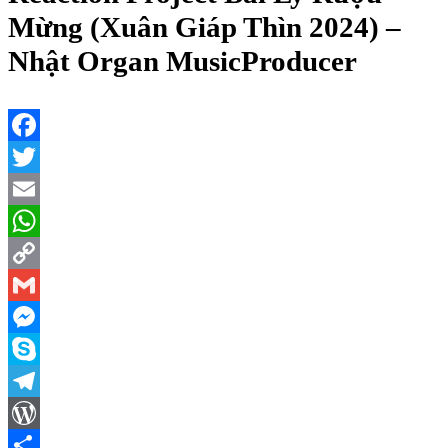
Mừng (Xuân Giáp Thìn 2024) –
Nhật Organ MusicProducer
Facebook
Twitter
Email
WhatsApp
Copy
Link
Gmail
Messenger
Skype
Telegram
WordPress