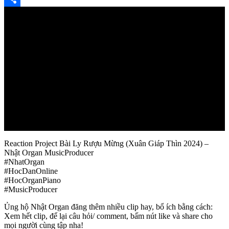
Share
Reaction Project Bài Ly Rượu Mừng (Xuân Giáp Thìn 2024) –
Nhật Organ MusicProducer
#NhatOrgan
#HocDanOnline
#HocOrganPiano
#MusicProducer
Ủng hộ Nhật Organ đăng thêm nhiều clip hay, bổ ích bằng cách:
Xem hết clip, để lại câu hỏi/ comment, bấm nút like và share cho
mọi người cùng tập nha!