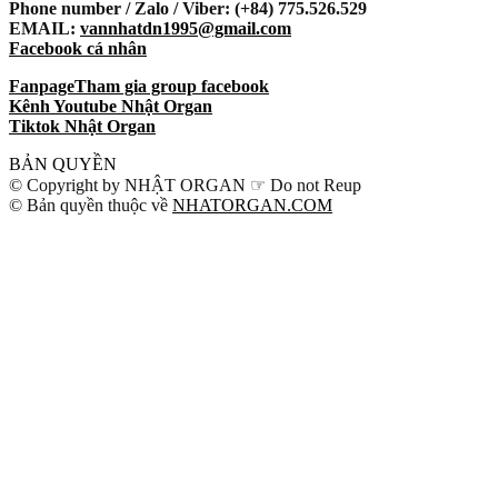
Phone number / Zalo / Viber: (+84) 775.526.529
EMAIL:
vannhatdn1995@gmail.com
Facebook cá nhân
Fanpage
Tham gia group facebook
Kênh Youtube Nhật Organ
Tiktok Nhật Organ
BẢN QUYỀN
© Copyright by NHẬT ORGAN ☞ Do not Reup
© Bản quyền thuộc về
NHATORGAN.COM