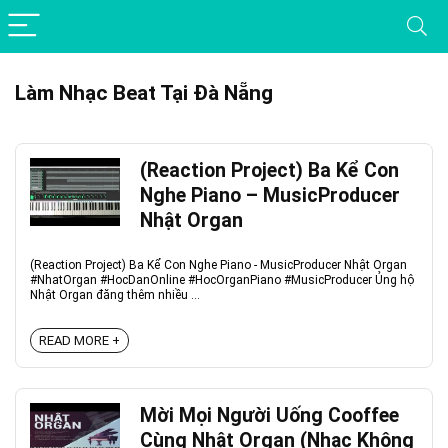
Làm Nhạc Beat Tại Đà Nẵng
(Reaction Project) Ba Kể Con
Nghe Piano – MusicProducer
Nhật Organ
(Reaction Project) Ba Kể Con Nghe Piano - MusicProducer Nhật Organ
#NhatOrgan #HocDanOnline #HocOrganPiano #MusicProducer Ủng hộ
Nhật Organ đăng thêm nhiều ...
READ MORE +
Mời Mọi Người Uống Cooffee
Cùng Nhật Organ (Nhạc Không