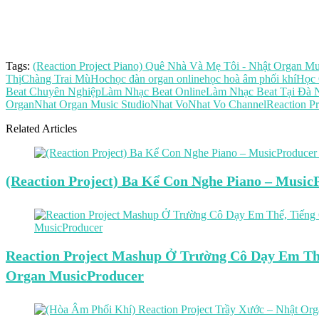
Tags:
(Reaction Project Piano) Quê Nhà Và Mẹ Tôi - Nhật Organ Mu
Thị
Chàng Trai Mù
Hoc
học đàn organ online
học hoà âm phối khí
Học 
Beat Chuyên Nghiệp
Làm Nhạc Beat Online
Làm Nhạc Beat Tại Đà 
Organ
Nhat Organ Music Studio
Nhat Vo
Nhat Vo Channel
Reaction Pr
Related Articles
(Reaction Project) Ba Kể Con Nghe Piano – Musi
Reaction Project Mashup Ở Trường Cô Dạy Em Th
Organ MusicProducer