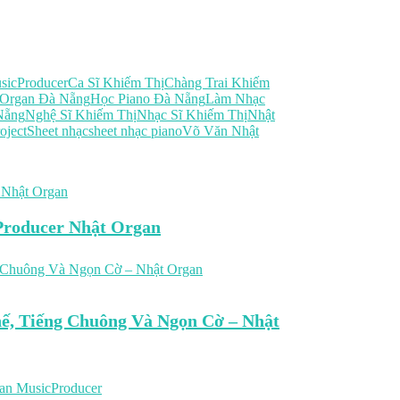
sicProducer
Ca Sĩ Khiếm Thị
Chàng Trai Khiếm
Organ Đà Nẵng
Học Piano Đà Nẵng
Làm Nhạc
Nẵng
Nghệ Sĩ Khiếm Thị
Nhạc Sĩ Khiếm Thị
Nhật
oject
Sheet nhạc
sheet nhạc piano
Võ Văn Nhật
cProducer Nhật Organ
ế, Tiếng Chuông Và Ngọn Cờ – Nhật