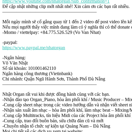
https://www.youtube.com/nhatorgan?sub_confirmation=1
Để cập nhật những clip mới nhất nhé! Xin cảm ơn các bạn rất nhiều.
————————————————————
Mỗi ngày mình sẽ cố gắng quay từ 1 đến 2 video để post video lên k
Nếu mọi người thấy việc mình đang làm có ý nghĩa thì có thể donate 
-Momo / viettelpay: +84.775.526.529 (Vo Van Nhat)
-paypal:
https://www.paypal.me/nhatorgan
-Ngân hàng:
Võ Văn Nhật
Số tài khoản: 101001462110
Ngân hàng công thương (Vietinbank)
Chi nhánh: Quận Ngũ Hành Sơn, Thành Phố Đà Nẵng
————————————————————
Nhật Organ rất vui khi được đồng hành cùng với các bạn.
-Nhận đào tạo Organ_Piano, hòa âm phối khí / Music Producer – Mixin
-Cung cấp sheet nhạc trong các video hướng dẫn và nhận viết sheet n
-Nhận sản xuất âm nhạc – hòa âm phối khí, làm nhạc beat – Mixing/Ma
-Cung cấp Multitracks, tín hiệu Midi của các Project hòa âm phối khí
-Cung cấp, trao đổi buôn bán, sửa chữa đàn cũ và mới
-Chuyên nhận tổ chức sự kiện tại Quảng Nam – Đà Nẵng
Mọi chi tiết về các dịch vụ xem tại website: