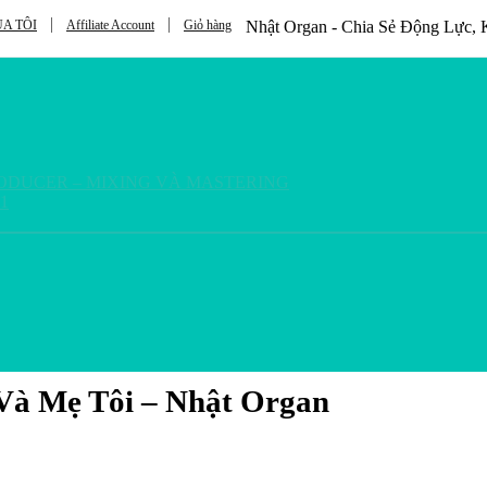
A TÔI
Affiliate Account
Giỏ hàng
Nhật Organ - Chia Sẻ Động Lực
RODUCER – MIXING VÀ MASTERING
1
 Và Mẹ Tôi – Nhật Organ