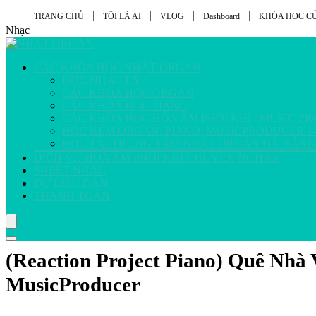
TRANG CHỦ
TÔI LÀ AI
VLOG
Dashboard
KHÓA HỌC CỦ
Nhạc
CÁC KHÓA HỌC NHẬT ORGAN
HỌC NHẠC LÝ
CÁC KHÓA HỌC ORGAN
CÁC KHÓA HỌC PIANO
CÁC KHÓA HỌC HÒA ÂM PHỐI KHÍ / MUSIC P
HỌC KÈM ORGAN, PIANO, MUSICPRODUCER 1-
HỌC TẠI TRUNG TÂM NHẬT ORGAN ĐÀ NẴNG
DỊCH VỤ HÒA ÂM PHỐI KHÍ CHUYÊN NGHIỆP
SHEET NHẠC
DỮ LIỆU ĐÀN
THANH TOÁN
(Reaction Project Piano) Quê Nhà
MusicProducer