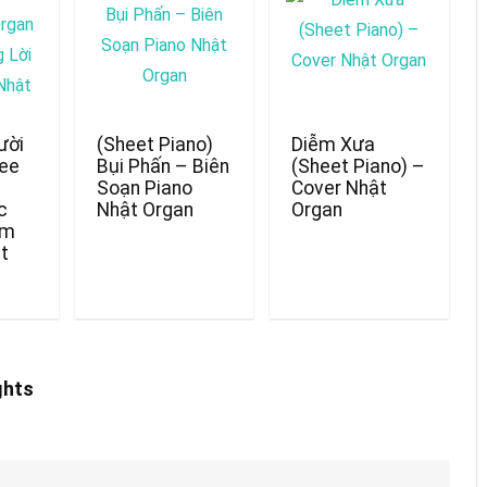
ười
(Sheet Piano)
Diễm Xưa
fee
Bụi Phấn – Biên
(Sheet Piano) –
Soạn Piano
Cover Nhật
c
Nhật Organ
Organ
Êm
ật
ghts