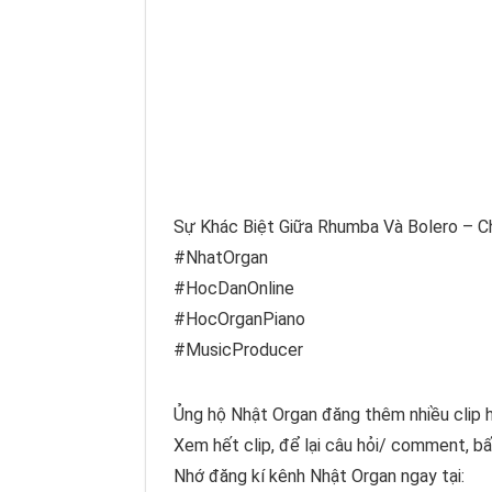
Sự Khác Biệt Giữa Rhumba Và Bolero – C
#NhatOrgan
#HocDanOnline
#HocOrganPiano
#MusicProducer
Ủng hộ Nhật Organ đăng thêm nhiều clip h
Xem hết clip, để lại câu hỏi/ comment, bấ
Nhớ đăng kí kênh Nhật Organ ngay tại: