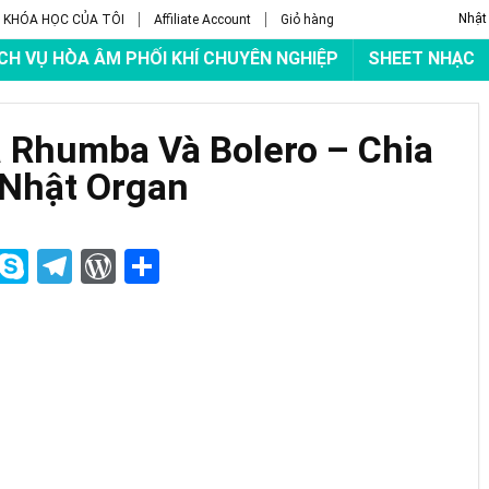
Nhật
KHÓA HỌC CỦA TÔI
Affiliate Account
Giỏ hàng
CH VỤ HÒA ÂM PHỐI KHÍ CHUYÊN NGHIỆP
SHEET NHẠC
a Rhumba Và Bolero – Chia
 Nhật Organ
M
S
T
W
S
es
ky
el
or
h
se
p
e
d
ar
n
e
gr
Pr
e
g
a
es
r
m
s