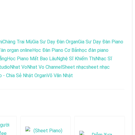
hị
Chàng Trai Mù
Gia Sư Dạy Đàn Organ
Gia Sư Dạy Đàn Piano
àn organ online
Học Đàn Piano Cơ Bản
học đàn piano
ẵng
Học Piano Mất Bao Lâu
Nghệ Sĩ Khiếm Thị
Nhạc Sĩ
tudio
Nhat Vo
Nhat Vo Channel
Sheet nhạc
sheet nhạc
 - Chia Sẻ Nhật Organ
Võ Văn Nhật