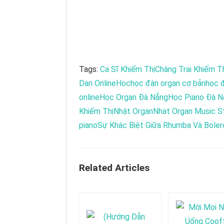
Tags:
Ca Sĩ Khiếm Thị
Chàng Trai Khiếm T
Dan Online
Hoc
học đàn organ cơ bản
học đ
online
Học Organ Đà Nẵng
Học Piano Đà N
Khiếm Thị
Nhật Organ
Nhat Organ Music S
piano
Sự Khác Biệt Giữa Rhumba Và Bolero
Related Articles