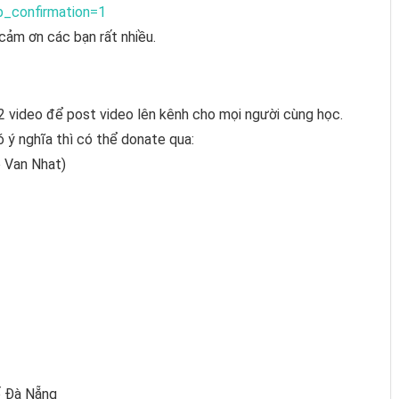
b_confirmation=1
cảm ơn các bạn rất nhiều.
2 video để post video lên kênh cho mọi người cùng học.
 ý nghĩa thì có thể donate qua:
 Van Nhat)
ố Đà Nẵng