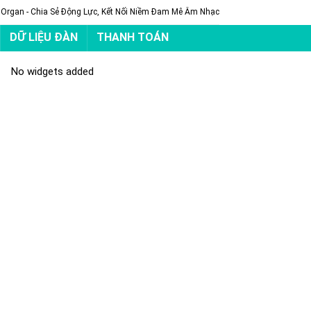
 Organ - Chia Sẻ Động Lực, Kết Nối Niềm Đam Mê Âm Nhạc
DỮ LIỆU ĐÀN
THANH TOÁN
No widgets added