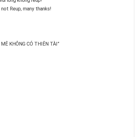
vui lòng không reup!
 not Reup, many thanks!
 MÊ KHÔNG CÓ THIÊN TÀI”