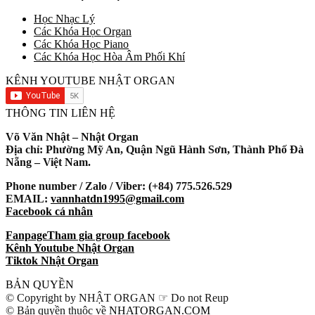
Học Nhạc Lý
Các Khóa Học Organ
Các Khóa Học Piano
Các Khóa Học Hòa Âm Phối Khí
KÊNH YOUTUBE NHẬT ORGAN
THÔNG TIN LIÊN HỆ
Võ Văn Nhật – Nhật Organ
Địa chỉ: Phường Mỹ An, Quận Ngũ Hành Sơn, Thành Phố Đà
Nẵng – Việt Nam.
Phone number / Zalo / Viber: (+84) 775.526.529
EMAIL:
vannhatdn1995@gmail.com
Facebook cá nhân
Fanpage
Tham gia group facebook
Kênh Youtube Nhật Organ
Tiktok Nhật Organ
BẢN QUYỀN
© Copyright by NHẬT ORGAN ☞ Do not Reup
© Bản quyền thuộc về
NHATORGAN.COM