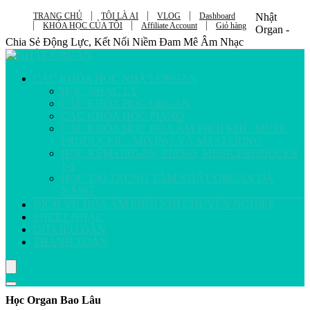
TRANG CHỦ
TÔI LÀ AI
VLOG
Dashboard
Nhật
KHÓA HỌC CỦA TÔI
Affiliate Account
Giỏ hàng
Organ -
Chia Sẻ Động Lực, Kết Nối Niềm Đam Mê Âm Nhạc
CÁC KHÓA HỌC NHẬT ORGAN
HỌC NHẠC LÝ
CÁC KHÓA HỌC ORGAN
CÁC KHÓA HỌC PIANO
CÁC KHÓA HỌC HÒA ÂM PHỐI KHÍ / MUSIC
PRODUCER – MIXING VÀ MASTERING
HỌC KÈM ORGAN, PIANO, MUSICPRODUCER
1-1
HỌC TẠI TRUNG TÂM NHẬT ORGAN ĐÀ
NẴNG
DỊCH VỤ HÒA ÂM PHỐI KHÍ CHUYÊN NGHIỆP
SHEET NHẠC
DỮ LIỆU ĐÀN
THANH TOÁN
Học Organ Bao Lâu