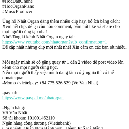
#HocDanOnline
#HocOrganPiano
#MusicProducer
Ủng hộ Nhật Organ đăng thêm nhiều clip hay, bổ ích bằng cách:
Xem hết clip, để lại câu hỏi/ comment, bấm nút like và share cho
mọi người cùng tập nha!
Nhớ đăng kí kênh Nhật Organ ngay tại:
https://www.youtube.com/nhatorgan?sub_confirmation=1
Để cập nhật những clip mới nhất nhé! Xin cảm ơn các bạn rất nhiều.
————————————————————
Mỗi ngày mình sẽ cố gắng quay từ 1 đến 2 video để post video lên
kênh cho mọi người cùng học.
Nếu mọi người thấy việc mình đang làm có ý nghĩa thì có thể
donate qua:
-Momo / viettelpay: +84.775.526.529 (Vo Van Nhat)
-paypal:
https://www.paypal.me/nhatorgan
-Ngân hàng:
Võ Văn Nhật
Số tài khoản: 101001462110
Ngân hàng công thương (Vietinbank)
Chi nhánh: Quận Ngũ Hành Sơn, Thành Phố Đà Nẵng