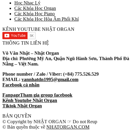
Học Nhạc Lý
Các Khóa Học Organ
Các Khóa Học Piano
Các Khóa Học Hòa Âm Phối Khí
KÊNH YOUTUBE NHẬT ORGAN
THÔNG TIN LIÊN HỆ
Võ Văn Nhật – Nhật Organ
Địa chỉ: Phường Mỹ An, Quận Ngũ Hành Sơn, Thành Phố Đà
Nẵng – Việt Nam.
Phone number / Zalo / Viber: (+84) 775.526.529
EMAIL:
vannhatdn1995@gmail.com
Facebook cá nhân
Fanpage
Tham gia group facebook
Kênh Youtube Nhật Organ
Tiktok Nhật Organ
BẢN QUYỀN
© Copyright by NHẬT ORGAN ☞ Do not Reup
© Bản quyền thuộc về
NHATORGAN.COM