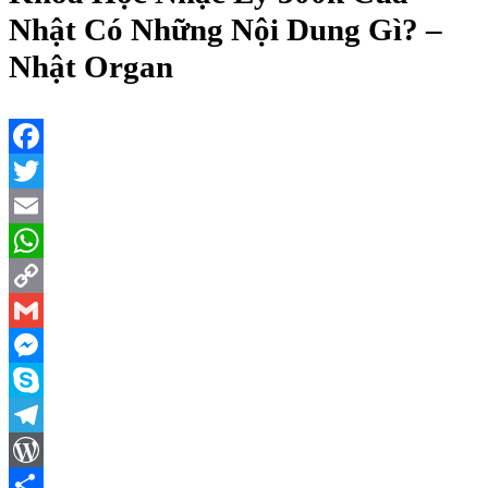
Nhật Có Những Nội Dung Gì? –
Nhật Organ
Facebook
Twitter
Email
WhatsApp
Copy
Link
Gmail
Messenger
Skype
Telegram
WordPress