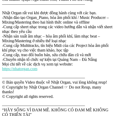
————————————————————
Nhật Organ rất vui khi được đồng hành cùng với các bạn.
-Nhận đào tạo Organ_Piano, hòa âm phối khí / Music Producer –
Mixing/Mastering theo hai hình thức online và offline
-Cung cấp sheet nhạc trong các video hướng dẫn và nhận viết sheet
nhạc theo yêu cầu
-Nhận sản xuất âm nhạc – hòa âm phối khí, làm nhạc beat –
Mixing/Mastering ở nhiều thể loại nhạc
-Cung cấp Multitracks, tín hiệu Midi của các Project hòa âm phối
khí phục vụ cho việc tham khảo, học tập
-Cung cấp, trao đổi buôn bán, sửa chữa đàn cũ và mới
-Chuyên nhận tổ chức sự kiện tại Quảng Nam – Đà Nẵng
Mọi chi tiết về các dịch vụ xem tại website:
https://nhatorgan.com
————————————————————
© Bản quyền Video thuộc về Nhật Organ, vui lòng không reup!
© Copyright by Nhật Organ Channel ☞ Do not Reup, many
thanks!
© Copyright all rights reserved.
————————————————————
“HÃY SỐNG VÌ ĐAM MÊ. KHÔNG CÓ ĐAM MÊ KHÔNG
CÓ THIÊN TÀI”