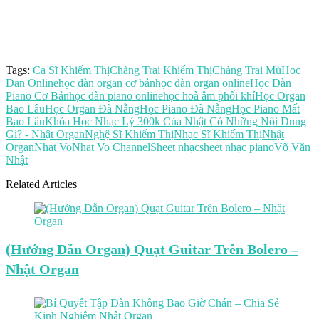
Tags:
Ca Sĩ Khiếm Thị
Chàng Trai Khiếm Thị
Chàng Trai Mù
Hoc
Dan Online
học đàn organ cơ bản
học đàn organ online
Học Đàn
Piano Cơ Bản
học đàn piano online
học hoà âm phối khí
Học Organ
Bao Lâu
Học Organ Đà Nẵng
Học Piano Đà Nẵng
Học Piano Mất
Bao Lâu
Khóa Học Nhạc Lý 300k Của Nhật Có Những Nội Dung
Gì? - Nhật Organ
Nghệ Sĩ Khiếm Thị
Nhạc Sĩ Khiếm Thị
Nhật
Organ
Nhat Vo
Nhat Vo Channel
Sheet nhạc
sheet nhạc piano
Võ Văn
Nhật
Related Articles
(Hướng Dẫn Organ) Quạt Guitar Trên Bolero –
Nhật Organ