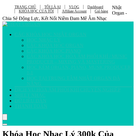
TRANG CHỦ
TÔI LÀ AI
VLOG
Dashboard
Nhật
KHÓA HỌC CỦA TÔI
Affiliate Account
Giỏ hàng
Organ -
Chia Sẻ Động Lực, Kết Nối Niềm Đam Mê Âm Nhạc
CÁC KHÓA HỌC NHẬT ORGAN
HỌC NHẠC LÝ
CÁC KHÓA HỌC ORGAN
CÁC KHÓA HỌC PIANO
CÁC KHÓA HỌC HÒA ÂM PHỐI KHÍ / MUSIC
PRODUCER – MIXING VÀ MASTERING
HỌC KÈM ORGAN, PIANO, MUSICPRODUCER
1-1
HỌC TẠI TRUNG TÂM NHẬT ORGAN ĐÀ
NẴNG
DỊCH VỤ HÒA ÂM PHỐI KHÍ CHUYÊN NGHIỆP
SHEET NHẠC
DỮ LIỆU ĐÀN
THANH TOÁN
Khóa Học Nhạc Lý 300k Của