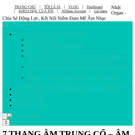
TRANG CHỦ
TÔI LÀ AI
VLOG
Dashboard
Nhật
KHÓA HỌC CỦA TÔI
Affiliate Account
Giỏ hàng
Organ -
Chia Sẻ Động Lực, Kết Nối Niềm Đam Mê Âm Nhạc
CÁC KHÓA HỌC NHẬT ORGAN
HỌC NHẠC LÝ
CÁC KHÓA HỌC ORGAN
CÁC KHÓA HỌC PIANO
CÁC KHÓA HỌC HÒA ÂM PHỐI KHÍ / MUSIC
PRODUCER – MIXING VÀ MASTERING
HỌC KÈM ORGAN, PIANO, MUSICPRODUCER
1-1
HỌC TẠI TRUNG TÂM NHẬT ORGAN ĐÀ
NẴNG
DỊCH VỤ HÒA ÂM PHỐI KHÍ CHUYÊN NGHIỆP
SHEET NHẠC
DỮ LIỆU ĐÀN
THANH TOÁN
7 THANG ÂM TRUNG CỔ – ÂM