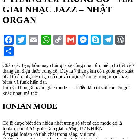
GIAI NHẠC JAZZ – NHẬT
ORGAN
Facebook
Twitter
Email
WhatsApp
Copy
Gmail
Messenger
Skype
Teleg
Wo
Link
Share
Chào các bạn, hôm nay chúng ta sẽ cùng nhau tìm hiểu chi tiết về 7
thang âm điệu thức trung cổ. Đây là 7 thang âm có nguồn gốc xuất
phát từ âm nhạc Hi Lạp cổ đại và được sử dụng trong nhạc jazz,
blues và funk hiện đại.
Lưu ý: Thang âm/ âm giai/ mode… nó đều là một với các tên gọi
khác nhau mà thôi.
IONIAN MODE
Có lẽ được biết đến nhiều nhất trong số tất cả các mode đó là
Ionian, còn được gọi là âm giai trưởng TỰ NHIÊN.
Âm giai Ionian có tính chất trong sáng, vui tươi..