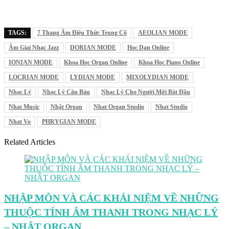
TAGS:
7 Thang Âm Điệu Thức Trung Cổ
AEOLIAN MODE
Âm Giai Nhạc Jazz
DORIAN MODE
Hoc Dan Online
IONIAN MODE
Khoa Hoc Organ Online
Khoa Hoc Piano Online
LOCRIAN MODE
LYDIAN MODE
MIXOLYDIAN MODE
Nhạc Lý
Nhạc Lý Căn Bản
Nhạc Lý Cho Người Mới Bắt Đầu
Nhat Music
Nhật Organ
Nhat Organ Studio
Nhat Studio
Nhat Vo
PHRYGIAN MODE
Related Articles
NHẬP MÔN VÀ CÁC KHÁI NIỆM VỀ NHỮNG
THUỘC TÍNH ÂM THANH TRONG NHẠC LÝ
– NHẬT ORGAN