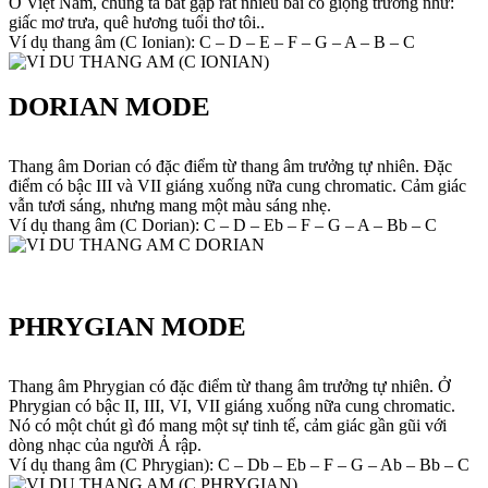
Ở Việt Nam, chúng ta bắt gặp rất nhiều bài có giọng trưởng như:
giấc mơ trưa, quê hương tuổi thơ tôi..
Ví dụ thang âm (C Ionian): C – D – E – F – G – A – B – C
DORIAN MODE
Thang âm Dorian có đặc điểm từ thang âm trưởng tự nhiên. Đặc
điểm có bậc III và VII giáng xuống nữa cung chromatic. Cảm giác
vẫn tươi sáng, nhưng mang một màu sáng nhẹ.
Ví dụ thang âm (C Dorian): C – D – Eb – F – G – A – Bb – C
PHRYGIAN MODE
Thang âm Phrygian có đặc điểm từ thang âm trưởng tự nhiên. Ở
Phrygian có bậc II, III, VI, VII giáng xuống nữa cung chromatic.
Nó có một chút gì đó mang một sự tinh tế, cảm giác gần gũi với
dòng nhạc của người Ả rập.
Ví dụ thang âm (C Phrygian): C – Db – Eb – F – G – Ab – Bb – C