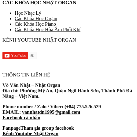
CÁC KHÓA HỌC NHẬT ORGAN
Học Nhạc Lý
Các Khóa Học Organ
Các Khóa Học Piano
Các Khóa Học Hòa Âm Phối Khí
KÊNH YOUTUBE NHẬT ORGAN
THÔNG TIN LIÊN HỆ
Võ Văn Nhật – Nhật Organ
Địa chỉ: Phường Mỹ An, Quận Ngũ Hành Sơn, Thành Phố Đà
Nẵng – Việt Nam.
Phone number / Zalo / Viber: (+84) 775.526.529
EMAIL:
vannhatdn1995@gmail.com
Facebook cá nhân
Fanpage
Tham gia group facebook
Kênh Youtube Nhật Organ